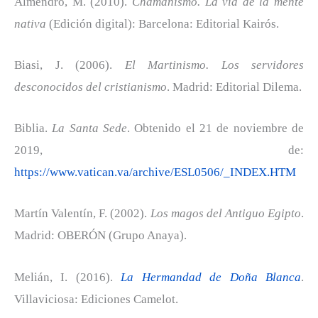
Almendro, M. (2010).
Chamanismo. La vía de la mente
nativa
(Edición digital): Barcelona: Editorial Kairós.
Biasi, J. (2006).
El Martinismo. Los servidores
desconocidos del cristianismo
. Madrid: Editorial Dilema.
Biblia.
La Santa Sede
. Obtenido el 21 de noviembre de
2019, de:
https://www.vatican.va/archive/ESL0506/_INDEX.HTM
Martín Valentín, F. (2002).
Los magos del Antiguo Egipto
.
Madrid: OBERÓN (Grupo Anaya).
Melián, I. (2016).
La Hermandad de Doña Blanca
.
Villaviciosa: Ediciones Camelot.