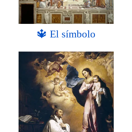
🔱 El símbolo