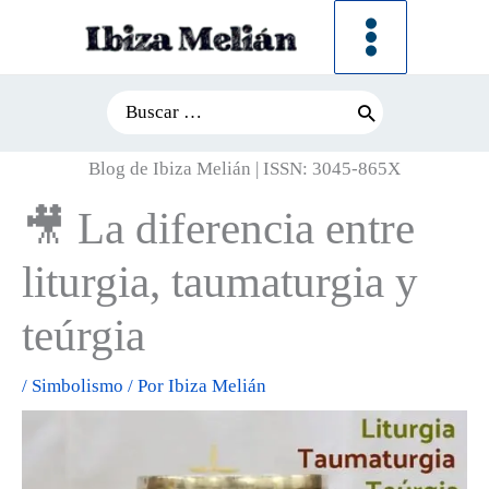
Ir
al
contenido
Search
for:
Blog de Ibiza Melián | ISSN: 3045-865X
🎥 La diferencia entre
liturgia, taumaturgia y
teúrgia
/
Simbolismo
/ Por
Ibiza Melián