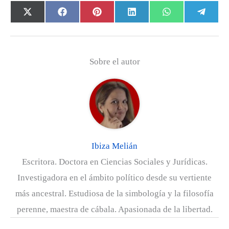
Compartir
Compartir
Compartir
Compartir
Compartir
Com
X
F
P
L
W
T
en
en
en
en
en
en
(
a
i
i
h
e
T
c
n
n
a
l
w
e
t
k
t
e
Sobre el autor
i
b
e
e
s
g
t
o
r
d
A
r
t
o
e
I
p
a
e
k
s
n
p
m
r
t
)
Ibiza Melián
Escritora. Doctora en Ciencias Sociales y Jurídicas.
Investigadora en el ámbito político desde su vertiente
más ancestral. Estudiosa de la simbología y la filosofía
perenne, maestra de cábala. Apasionada de la libertad.