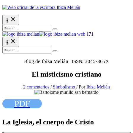
Ir
al
contenido
Search
for:
Search
for:
Blog de Ibiza Melián | ISSN: 3045-865X
El misticismo cristiano
2 comentarios
/
Simbolismo
/ Por
Ibiza Melián
PDF
La Iglesia, el cuerpo de Cristo