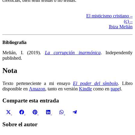
creencias, bien sean teístas o no teístas.
El misticismo cristiano –
(c) –
Ibiza Melián
Bibliografía
Melián, I. (2019).
La corrupción inarmónica
. Independently
published.
Nota
Texto perteneciente a mi ensayo
El poder del símbolo
. Libro
disponible en
Amazon
, tanto en versión
Kindle
como en
pape
l.
Comparte esta entrada
Compartir
Compartir
Compartir
Compartir
Compartir
Compartir
X
Facebook
Pinterest
LinkedIn
WhatsApp
Telegram
en
en
en
en
en
en
(Twitter)
Sobre el autor