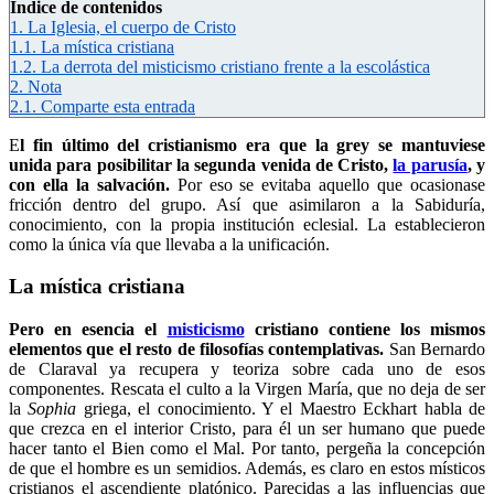
Índice de contenidos
1.
La Iglesia, el cuerpo de Cristo
1.1.
La mística cristiana
1.2.
La derrota del misticismo cristiano frente a la escolástica
2.
Nota
2.1.
Comparte esta entrada
E
l fin último del cristianismo era que la grey se mantuviese
unida para posibilitar la segunda venida de Cristo,
la parusía
, y
con ella la salvación.
Por eso se evitaba aquello que ocasionase
fricción dentro del grupo. Así que asimilaron a la Sabiduría,
conocimiento, con la propia institución eclesial. La establecieron
como la única vía que llevaba a la unificación.
La mística cristiana
Pero en esencia el
misticismo
cristiano contiene los mismos
elementos que el resto de filosofías contemplativas.
San Bernardo
de Claraval ya recupera y teoriza sobre cada uno de esos
componentes. Rescata el culto a la Virgen María, que no deja de ser
la
Sophia
griega, el conocimiento. Y el Maestro Eckhart habla de
que crezca en el interior Cristo, para él un ser humano que puede
hacer tanto el Bien como el Mal. Por tanto, pergeña la concepción
de que el hombre es un semidios. Además, es claro en estos místicos
cristianos el ascendiente platónico. Parecidas a las influencias que