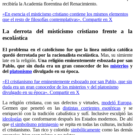
recibiría la Academia florentina del Renacimiento.
«En esencia el misticismo cristiano contiene los mismos elementos
que el resto de filosofías contemplativas».
Compartir en X
La derrota del misticismo cristiano frente a la
escolástica
El problema en el catolicismo fue que la línea mística católica
quedó derrotada por la racionalista escolástica.
Mas, su simiente
late en la religión.
Una religión eminentemente esbozada por san
Pablo, que sin duda era un gran conocedor de los
misterios
y
del
platonismo
divulgado en su época.
«El cristianismo fue eminentemente esbozado por san Pablo, que sin
duda era un gran conocedor de los misterios y del platonismo
divulgado en su época».
Compartir en X
La religión cristiana, con sus defectos y virtudes,
modeló Europa
.
Germen que penetró en las
distintas corrientes esotéricas
y se
enriqueció con la tradición cabalística y sufí. Inclusive esculpió las
ideologías
que conformaron después los Estados modernos. De ahí
que
el simbolismo primigenio
se repita en todas las culturas, incluido
el cristianismo. Tan rico y colorido
simbólicamente
como las demás