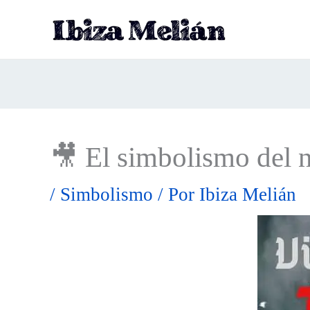
Ir
al
contenido
🎥 El simbolismo del
/
Simbolismo
/ Por
Ibiza Melián