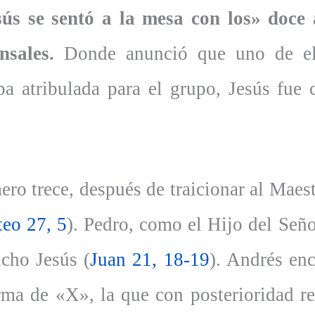
sús se sentó a la mesa con los» doce 
nsales.
Donde anunció que uno de ell
a atribulada para el grupo, Jesús fue c
ero trece, después de traicionar al Maes
eo 27, 5
). Pedro, como el Hijo del Seño
icho Jesús (
Juan 21, 18-19
). Andrés enc
orma de «X», la que con posterioridad r