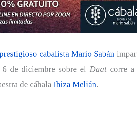
 prestigioso cabalista Mario Sabán
impart
l 6 de diciembre sobre el
Daat
corre a 
aestra de cábala
Ibiza Melián
.