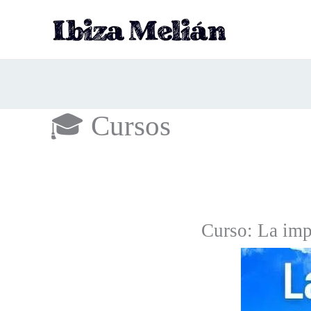
Ir
al
contenido
🎓 Cursos
Curso: La impo