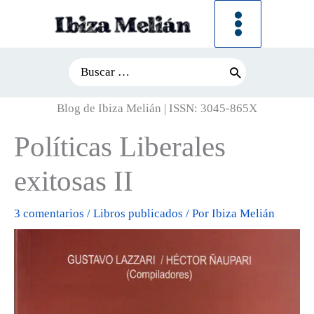
Ir
al
contenido
Search
for:
Blog de Ibiza Melián | ISSN: 3045-865X
Políticas Liberales
exitosas II
3 comentarios
/
Libros publicados
/ Por
Ibiza Melián