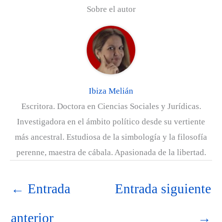
w
e
t
k
t
e
Sobre el autor
i
b
e
e
s
g
t
o
r
d
A
r
t
o
e
I
p
a
e
k
s
n
p
m
r
t
)
Ibiza Melián
Escritora. Doctora en Ciencias Sociales y Jurídicas.
Investigadora en el ámbito político desde su vertiente
más ancestral. Estudiosa de la simbología y la filosofía
perenne, maestra de cábala. Apasionada de la libertad.
←
Entrada
Entrada siguiente
anterior
→