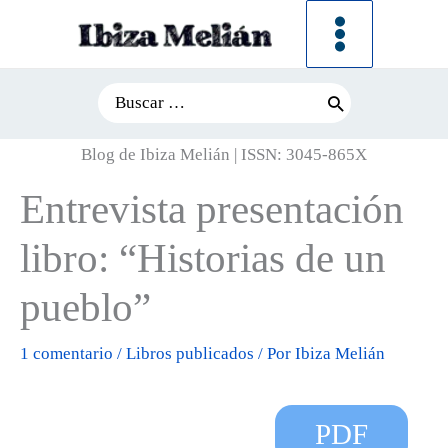
Ir
al
contenido
Search
for:
Blog de Ibiza Melián | ISSN: 3045-865X
Entrevista presentación
libro: “Historias de un
pueblo”
1 comentario
/
Libros publicados
/ Por
Ibiza Melián
PDF