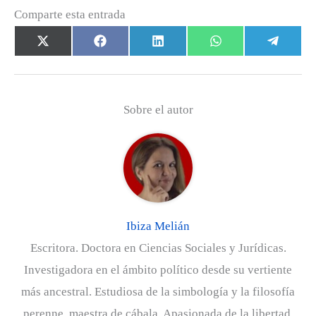
Comparte esta entrada
Compartir
Compartir
Compartir
Compartir
Comp
X
F
L
W
T
en
en
en
en
en
(
a
i
h
e
T
c
n
a
l
w
e
k
t
e
Sobre el autor
i
b
e
s
g
t
o
d
A
r
t
o
I
p
a
e
k
n
p
m
r
)
Ibiza Melián
Escritora. Doctora en Ciencias Sociales y Jurídicas.
Investigadora en el ámbito político desde su vertiente
más ancestral. Estudiosa de la simbología y la filosofía
perenne, maestra de cábala. Apasionada de la libertad.