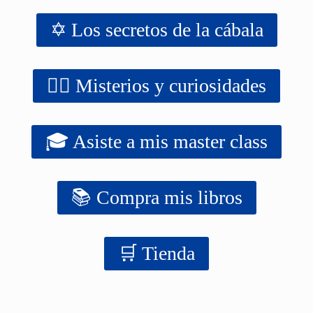
✡️ Los secretos de la cábala
‍‍‍‍‍🧙‍♂️ Misterios y curiosidades
🎓 Asiste a mis master class
📚 Compra mis libros
‍‍🛒 Tienda