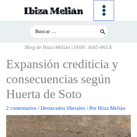
Ir
al
contenido
Search
for:
Blog de Ibiza Melián | ISSN: 3045-865X
Expansión crediticia y
consecuencias según
Huerta de Soto
2 comentarios
/
Destacados liberales
/ Por
Ibiza Melián