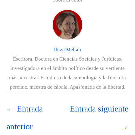
i
b
e
e
s
g
t
o
r
d
A
r
t
o
e
I
p
a
e
k
s
n
p
m
r
t
)
Ibiza Melián
Escritora. Doctora en Ciencias Sociales y Jurídicas.
Investigadora en el ámbito político desde su vertiente
más ancestral. Estudiosa de la simbología y la filosofía
perenne, maestra de cábala. Apasionada de la libertad.
←
Entrada
Entrada siguiente
anterior
→