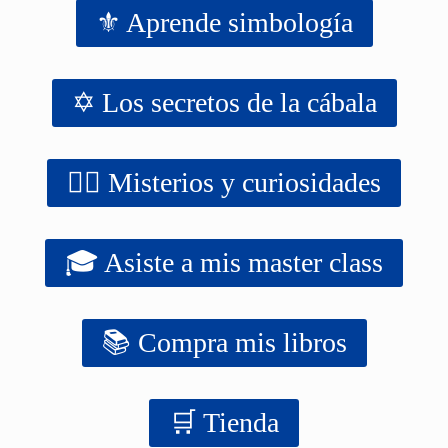
⚜️ Aprende simbología
✡️ Los secretos de la cábala
‍‍‍‍‍🧙‍♂️ Misterios y curiosidades
🎓 Asiste a mis master class
📚 Compra mis libros
‍‍🛒 Tienda