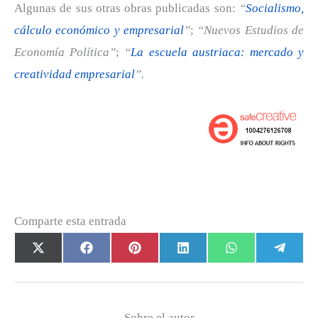
Algunas de sus otras obras publicadas son:
“
Socialismo,
cálculo económico y empresarial
”
;
“Nuevos Estudios de
Economía Política”
;
“
La escuela austriaca: mercado y
creatividad empresarial
”.
Comparte esta entrada
Compartir
Compartir
Compartir
Compartir
Compartir
Com
X
F
P
L
W
T
en
en
en
en
en
en
(
a
i
i
h
e
T
c
n
n
a
l
w
e
t
k
t
e
Sobre el autor