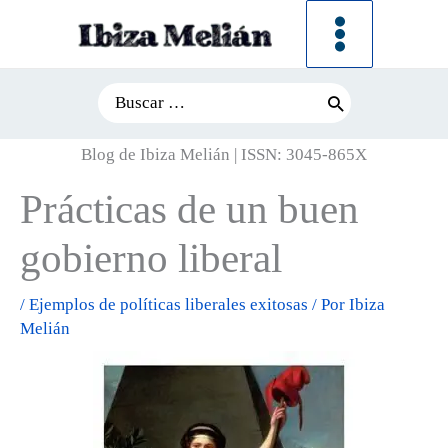
Ir
al
contenido
Search
for:
Blog de Ibiza Melián | ISSN: 3045-865X
Prácticas de un buen
gobierno liberal
/
Ejemplos de políticas liberales exitosas
/ Por
Ibiza
Melián