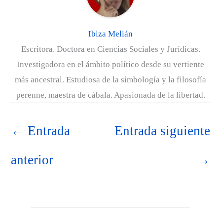
e
k
s
n
p
m
r
t
)
Ibiza Melián
Escritora. Doctora en Ciencias Sociales y Jurídicas.
Investigadora en el ámbito político desde su vertiente
más ancestral. Estudiosa de la simbología y la filosofía
perenne, maestra de cábala. Apasionada de la libertad.
←
Entrada
Entrada siguiente
anterior
→