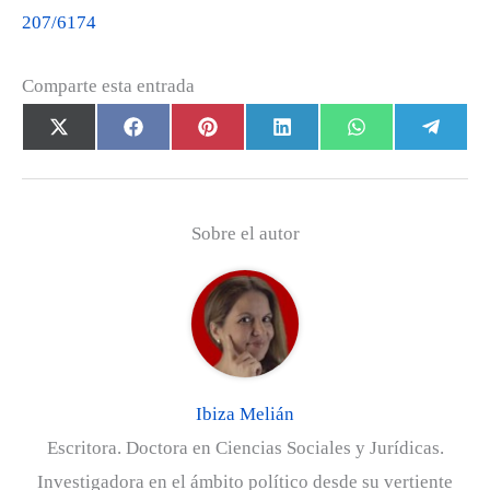
207/6174
Comparte esta entrada
Compartir
Compartir
Compartir
Compartir
Compartir
Com
X
F
P
L
W
T
en
en
en
en
en
en
(
a
i
i
h
e
T
c
n
n
a
l
w
e
t
k
t
e
Sobre el autor
i
b
e
e
s
g
t
o
r
d
A
r
t
o
e
I
p
a
e
k
s
n
p
m
r
t
)
Ibiza Melián
Escritora. Doctora en Ciencias Sociales y Jurídicas.
Investigadora en el ámbito político desde su vertiente