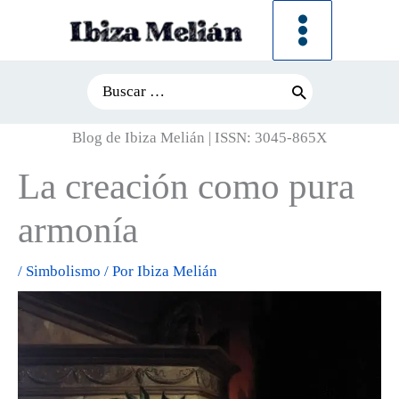
Ir
al
contenido
Search
for:
Blog de Ibiza Melián | ISSN: 3045-865X
La creación como pura
armonía
/
Simbolismo
/ Por
Ibiza Melián