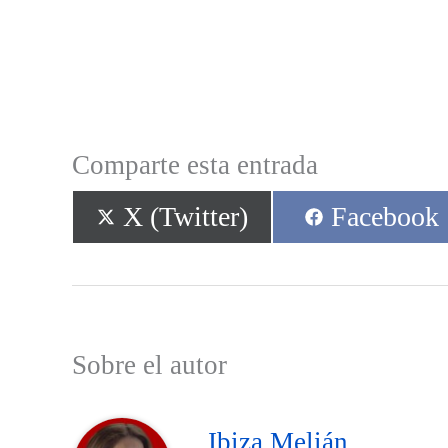
Comparte esta entrada
Compartir
Compartir
X (Twitter)
Facebook
en
en
Sobre el autor
Ibiza Melián