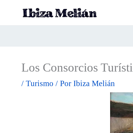
Ir
al
contenido
Los Consorcios Turísti
/
Turismo
/ Por
Ibiza Melián