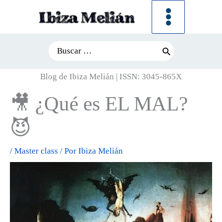
Ir
al
contenido
Search
for:
Blog de Ibiza Melián | ISSN: 3045-865X
🎥 ¿Qué es EL MAL?
😈
/
Master class
/ Por
Ibiza Melián