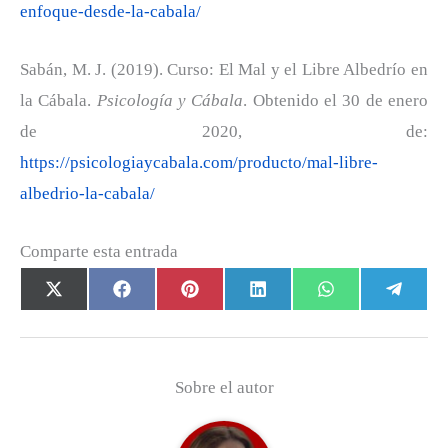
enfoque-desde-la-cabala/
Sabán, M. J. (2019). Curso: El Mal y el Libre Albedrío en
la Cábala.
Psicología y Cábala
. Obtenido el 30 de enero
de 2020, de:
https://psicologiaycabala.com/producto/mal-libre-
albedrio-la-cabala/
Comparte esta entrada
Compartir
Compartir
Compartir
Compartir
Compartir
Com
X
F
P
L
W
T
en
en
en
en
en
en
(
a
i
i
h
e
T
c
n
n
a
l
w
e
t
k
t
e
Sobre el autor
i
b
e
e
s
g
t
o
r
d
A
r