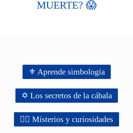
MUERTE? 😱
⚜️ Aprende simbología
✡️ Los secretos de la cábala
‍‍‍‍‍🧙‍♂️ Misterios y curiosidades