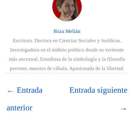
t
o
e
I
p
a
e
k
s
n
p
m
r
t
)
Ibiza Melián
Escritora. Doctora en Ciencias Sociales y Jurídicas.
Investigadora en el ámbito político desde su vertiente
más ancestral. Estudiosa de la simbología y la filosofía
perenne, maestra de cábala. Apasionada de la libertad.
←
Entrada
Entrada siguiente
anterior
→