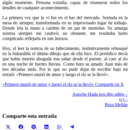
algún momento. Persona extraña, capaz de enumerar todos los
detalles de cualquier acontecimiento.
La primera vez que la vi fue en el bar del mercado. Sentada en la
mesa de siempre, transformada en su improvisado lugar de trabajo.
Donde leía la mano a cambio de un par de monedas. Su amarga
sonrisa siempre me cautivó; no obstante, me resultaba harto
complicado reflejarla en mis lienzos.
Hoy, al leer la noticia de su fallecimiento, instintivamente rebusqué
en la buhardilla el último dibujo que de ella hice. El periódico decía
que había muerto ahogada tras saltar desde el puente, al caer al río
en una noche de fuertes lluvias. Como hizo su amado Juan más de
tres décadas atrás. Por lo que no pude dejar de escribir bajo mi
retrató: «Primero murió de amor y luego el río se la llevó».
«Primero murió de amor y luego el río se la llevó»
Compartir en X
Anoche Hada nos dijo adiós –
(c) –
Ibiza Melián
Comparte esta entrada
Compartir
Compartir
Compartir
Compartir
Compartir
Compartir
X
Facebook
Pinterest
LinkedIn
WhatsApp
Telegram