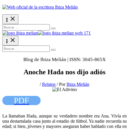
Ir
al
contenido
Search
for:
Search
for:
Blog de Ibiza Melián | ISSN: 3045-865X
Anoche Hada nos dijo adiós
/
Relatos
/ Por
Ibiza Melián
PDF
La llamaban Hada, aunque su verdadero nombre era Ana. Vivía en
una destartalada casa junto al estadio de fútbol. Ya nadie recuerda su
edad; si bien, jóvenes y mayores aseguran haber hablado con ella en