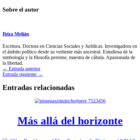
en
en
en
en
en
en
(Twitter)
Sobre el autor
Ibiza Melián
Escritora. Doctora en Ciencias Sociales y Jurídicas. Investigadora en
el ámbito político desde su vertiente más ancestral. Estudiosa de la
simbología y la filosofía perenne, maestra de cábala. Apasionada de
la libertad.
←
Entrada anterior
Entrada siguiente
→
Entradas relacionadas
Más allá del horizonte