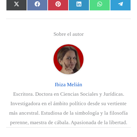
Compartir
Compartir
Compartir
Compartir
Compartir
Com
X
F
P
L
W
T
en
en
en
en
en
en
(
a
i
i
h
e
T
c
n
n
a
l
w
e
t
k
t
e
Sobre el autor
i
b
e
e
s
g
t
o
r
d
A
r
t
o
e
I
p
a
e
k
s
n
p
m
r
t
)
Ibiza Melián
Escritora. Doctora en Ciencias Sociales y Jurídicas.
Investigadora en el ámbito político desde su vertiente
más ancestral. Estudiosa de la simbología y la filosofía
perenne, maestra de cábala. Apasionada de la libertad.