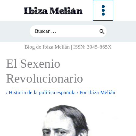
Ir
al
contenido
Search
for:
Blog de Ibiza Melián | ISSN: 3045-865X
El Sexenio
Revolucionario
/
Historia de la política española
/ Por
Ibiza Melián