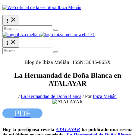
Ir
al
contenido
Search
for:
Search
for:
Blog de Ibiza Melián | ISSN: 3045-865X
La Hermandad de Doña Blanca en
ATALAYAR
/
La Hermandad de Doña Blanca
/ Por
Ibiza Melián
PDF
Hoy la prestigiosa revista
ATALAYAR
ha publicado una reseña
de mi último ensayo novelado,
La Hermandad de Doña Blanca
.