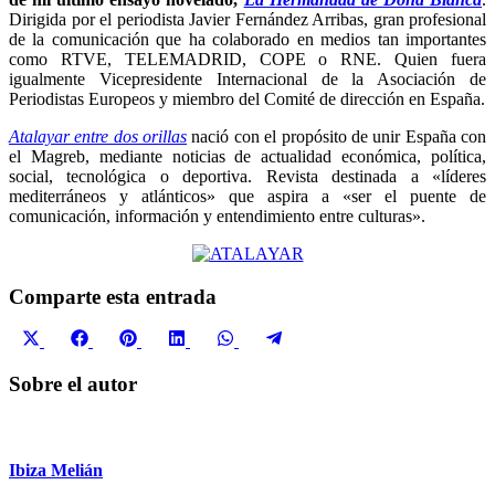
Dirigida por el periodista Javier Fernández Arribas, gran profesional
de la comunicación que ha colaborado en medios tan importantes
como RTVE, TELEMADRID, COPE o RNE. Quien fuera
igualmente Vicepresidente Internacional de la Asociación de
Periodistas Europeos y miembro del Comité de dirección en España.
Atalayar entre dos orillas
nació con el propósito de unir España con
el Magreb, mediante noticias de actualidad económica, política,
social, tecnológica o deportiva. Revista destinada a «líderes
mediterráneos y atlánticos» que aspira a «ser el puente de
comunicación, información y entendimiento entre culturas».
Comparte esta entrada
Compartir
Compartir
Compartir
Compartir
Compartir
Compartir
X
Facebook
Pinterest
LinkedIn
WhatsApp
Telegram
en
en
en
en
en
en
(Twitter)
Sobre el autor
Ibiza Melián