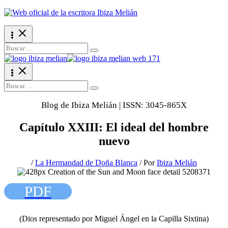
Ir
al
contenido
Search
for:
Search
for:
Blog de Ibiza Melián | ISSN: 3045-865X
Capítulo XXIII: El ideal del hombre
nuevo
/
La Hermandad de Doña Blanca
/ Por
Ibiza Melián
PDF
(Dios representado por Miguel Ángel en la Capilla Sixtina)