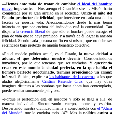
—
Hemos ante todo de tratar de cambiar
el ideal del hombre
nuevo
imperante.
—Nos arengó el Gran Maestre—. Misión harto
complicada por su gran arraigo en la sociedad.
Unido al mito del
Estado productor de felicidad
, que interviene en cada una de las
facetas de nuestra vida. Aleccionándonos desde la más tierna
infancia en que por encima del individuo está la comunidad. Tan
dispar a
la creencia liberal
de que sólo el hombre puede escoger el
plan de vida que se haya prefijado, y a través de él lograr la ansiada
felicidad. Siendo cada persona un fin en sí misma, que no debe ser
sacrificada bajo pretexto de ningún beneficio colectivo.
»
En el modelo político actual, es el Estado,
la nueva deidad a
adorar, el que determina nuestro devenir
. Considerándonos
inmaduros, por lo que tenemos que ser tutelados.
Y queriendo
crear en este mundo la ciudad perfecta, en la que habita el
hombre perfecto adoctrinado, termina propiciando un clímax
infernal
. Si bien, explicar a
los habitantes de la caverna
, a los que
aludió alegóricamente
Cristian Resende Cruz
, que hay otras
imagines distintas a las sombras que hasta ahora han contemplado,
puede resultar sumamente peligroso.
»Porque la perfección está en nosotros y sólo se llega a ella, de
manera individual. Sincronizando cuerpo, mente y espíritu.
Despertando nuestra divinidad interna y conectándola con
el “Alma
del Mundo”
, que lo engloba todo. (47) Mas
la política aspira a