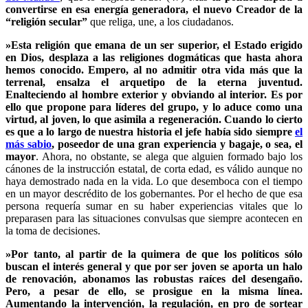
convertirse en esa energía generadora, el nuevo Creador de la
“religión secular”
que religa, une, a los ciudadanos.
»Esta religión que emana de un ser superior, el Estado erigido
en Dios, desplaza a las religiones dogmáticas que hasta ahora
hemos conocido. Empero, al no admitir otra vida más que la
terrenal, ensalza el arquetipo de la eterna juventud.
Enalteciendo al hombre exterior y obviando al interior. Es por
ello que propone para líderes del grupo, y lo aduce como una
virtud, al joven, lo que asimila a regeneración. Cuando lo cierto
es que a lo largo de nuestra historia el jefe había sido siempre
el
más sabio
, poseedor de una gran experiencia y bagaje, o sea, el
mayor
. Ahora, no obstante, se alega que alguien formado bajo los
cánones de la instrucción estatal, de corta edad, es válido aunque no
haya demostrado nada en la vida. Lo que desemboca con el tiempo
en un mayor descrédito de los gobernantes. Por el hecho de que esa
persona requería sumar en su haber experiencias vitales que lo
preparasen para las situaciones convulsas que siempre acontecen en
la toma de decisiones.
»Por tanto, al partir de la quimera de que los políticos sólo
buscan el interés general y que por ser joven se aporta un halo
de renovación, abonamos las robustas raíces del desengaño.
Pero, a pesar de ello, se prosigue en la misma línea.
Aumentando la intervención, la regulación, en pro de sortear