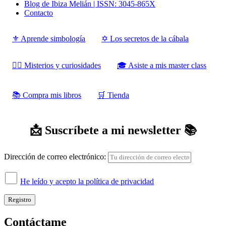
Blog de Ibiza Melián | ISSN: 3045-865X
Contacto
⚜️ Aprende simbología
✡️ Los secretos de la cábala
‍‍‍‍‍🧙‍♂️ Misterios y curiosidades
🎓 Asiste a mis master class
📚 Compra mis libros
‍‍🛒 Tienda
📩 Suscríbete a mi newsletter 📚
Dirección de correo electrónico:
He leído y acepto la política de privacidad
Contáctame