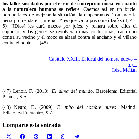
los fallos suscitados por el error de concepción inicial en cuanto
a la naturaleza humana se refiere
. Caemos así en un bucle,
porque lejos de mejorar la situación, la empeoramos. Tornando la
tierra prometida en un erial. Y es que ya lo preconizó Isaías (3, 4 –
5): “[Dios] les dará mozos por jefes, y reinará sobre ellos el
capricho, y las gentes se revolverán unas contra otras, cada uno
contra su vecino y el mozo se alzará contra el anciano y el villano
contra el noble…” (48).
Capítulo XXIII. El ideal del hombre nuevo –
(c) –
Ibiza Melián
———————————————————————————
(47) Lenoir, F. (2013).
El alma del mundo
. Barcelona: Editorial
Planeta, S.A.
(48) Negro, D. (2009).
El mito del hombre nuevo
. Madrid:
Ediciones Encuentro, S.A.
Comparte esta entrada
Compartir
Compartir
Compartir
Compartir
Compartir
Compartir
X
Facebook
Pinterest
LinkedIn
WhatsApp
Telegram