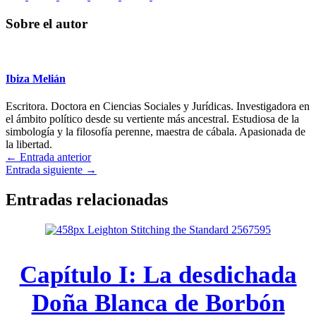
en
en
en
en
en
en
(Twitter)
Sobre el autor
Ibiza Melián
Escritora. Doctora en Ciencias Sociales y Jurídicas. Investigadora en
el ámbito político desde su vertiente más ancestral. Estudiosa de la
simbología y la filosofía perenne, maestra de cábala. Apasionada de
la libertad.
←
Entrada anterior
Entrada siguiente
→
Entradas relacionadas
Capítulo I: La desdichada
Doña Blanca de Borbón