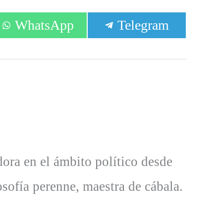
Compartir
Compartir
WhatsApp
Telegram
en
en
dora en el ámbito político desde
osofía perenne, maestra de cábala.