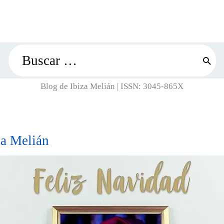
Search
for:
Blog de Ibiza Melián | ISSN: 3045-865X
za Melián