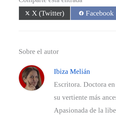
Compartir
Compartir
X (Twitter)
Facebook
en
en
Sobre el autor
Ibiza Melián
Escritora. Doctora en
su vertiente más ances
Apasionada de la libe