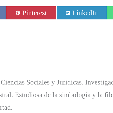
Compartir
Compartir
Pinterest
LinkedIn
en
en
 Ciencias Sociales y Jurídicas. Investiga
tral. Estudiosa de la simbología y la fil
rtad.