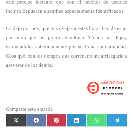
este preciso instante, que con él muchos de ustedes
incluso lleguerán a sentirse especialmente identificados.
Os dejo por hoy, que mis ovejas a estas horas han de estar
pensando que las quiero abandonar. Y nada más lejos,
estimándolas soberanamente por su franca autenticidad.
Cosa que, con los tiempos que corren, no me arriesgaría a
aseverar de los demás.
Comparte esta entrada
Compartir
Compartir
Compartir
Compartir
Compartir
Com
X
F
P
L
W
T
en
en
en
en
en
en
(
a
i
i
h
e