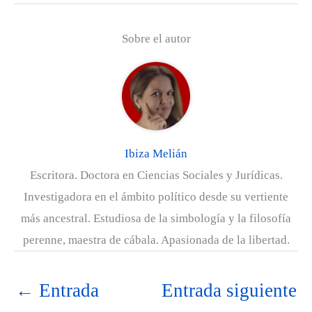
T
c
n
n
a
l
w
e
t
k
t
e
Sobre el autor
i
b
e
e
s
g
t
o
r
d
A
r
t
o
e
I
p
a
e
k
s
n
p
m
r
t
)
Ibiza Melián
Escritora. Doctora en Ciencias Sociales y Jurídicas.
Investigadora en el ámbito político desde su vertiente
más ancestral. Estudiosa de la simbología y la filosofía
perenne, maestra de cábala. Apasionada de la libertad.
←
Entrada
Entrada siguiente