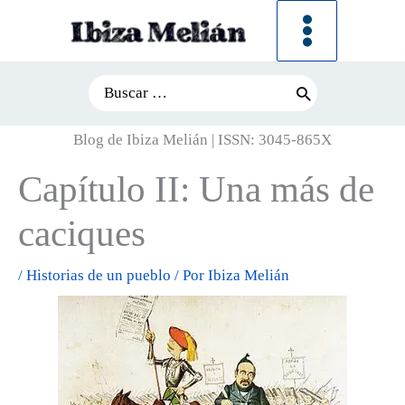
Ir
al
contenido
Search
for:
Blog de Ibiza Melián | ISSN: 3045-865X
Capítulo II: Una más de
caciques
/
Historias de un pueblo
/ Por
Ibiza Melián