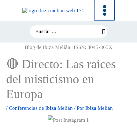
Ir
al
contenido
Search
for:
Blog de Ibiza Melián | ISSN: 3045-865X
🔴 Directo: Las raíces
del misticismo en
Europa
/
Conferencias de Ibiza Melián
/ Por
Ibiza Melián