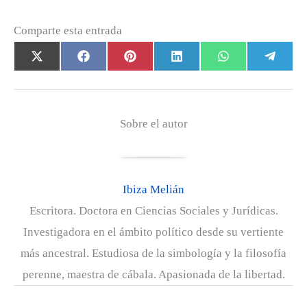
Comparte esta entrada
Compartir
Compartir
Compartir
Compartir
Compartir
Com
X
F
P
L
W
T
en
en
en
en
en
en
(
a
i
i
h
e
T
c
n
n
a
l
w
e
t
k
t
e
Sobre el autor
i
b
e
e
s
g
t
o
r
d
A
r
t
o
e
I
p
a
Ibiza Melián
e
k
s
n
p
m
Escritora. Doctora en Ciencias Sociales y Jurídicas.
r
t
Investigadora en el ámbito político desde su vertiente
)
más ancestral. Estudiosa de la simbología y la filosofía
perenne, maestra de cábala. Apasionada de la libertad.