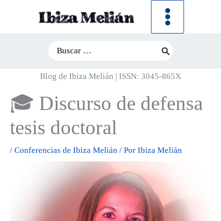
Ir
al
contenido
Search
for:
Blog de Ibiza Melián | ISSN: 3045-865X
🎓 Discurso de defensa
tesis doctoral
/
Conferencias de Ibiza Melián
/ Por
Ibiza Melián