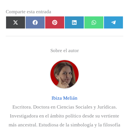
Comparte esta entrada
Compartir
Compartir
Compartir
Compartir
Compartir
Com
X
F
P
L
W
T
en
en
en
en
en
en
(
a
i
i
h
e
T
c
n
n
a
l
w
e
t
k
t
e
Sobre el autor
i
b
e
e
s
g
t
o
r
d
A
r
t
o
e
I
p
a
e
k
s
n
p
m
r
t
)
Ibiza Melián
Escritora. Doctora en Ciencias Sociales y Jurídicas.
Investigadora en el ámbito político desde su vertiente
más ancestral. Estudiosa de la simbología y la filosofía