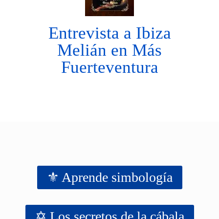
Entrevista a Ibiza
Melián en Más
Fuerteventura
⚜️ Aprende simbología
✡️ Los secretos de la cábala