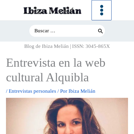
Ir
al
contenido
Search
for:
Blog de Ibiza Melián | ISSN: 3045-865X
Entrevista en la web
cultural Alquibla
/
Entrevistas personales
/ Por
Ibiza Melián