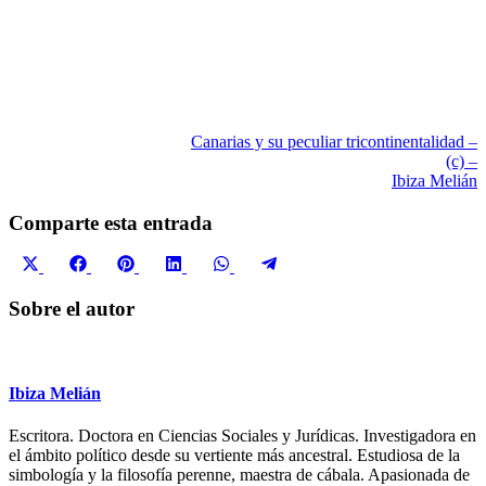
Canarias y su peculiar tricontinentalidad –
(c) –
Ibiza Melián
Comparte esta entrada
Compartir
Compartir
Compartir
Compartir
Compartir
Compartir
X
Facebook
Pinterest
LinkedIn
WhatsApp
Telegram
en
en
en
en
en
en
(Twitter)
Sobre el autor
Ibiza Melián
Escritora. Doctora en Ciencias Sociales y Jurídicas. Investigadora en
el ámbito político desde su vertiente más ancestral. Estudiosa de la
simbología y la filosofía perenne, maestra de cábala. Apasionada de