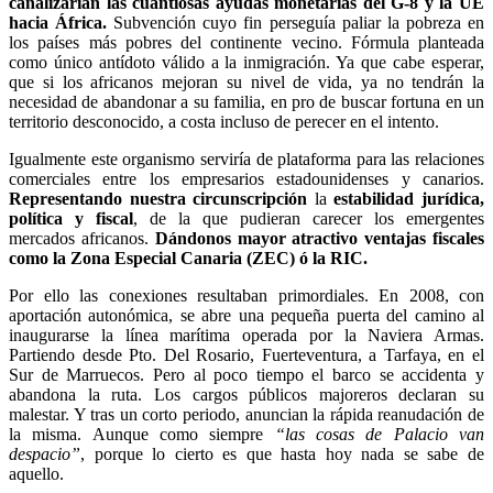
canalizarían las cuantiosas ayudas monetarias del G-8 y la UE
hacia África.
Subvención cuyo fin perseguía paliar la pobreza en
los países más pobres del continente vecino. Fórmula planteada
como único antídoto válido a la inmigración. Ya que cabe esperar,
que si los africanos mejoran su nivel de vida, ya no tendrán la
necesidad de abandonar a su familia, en pro de buscar fortuna en un
territorio desconocido, a costa incluso de perecer en el intento.
Igualmente este organismo serviría de plataforma para las relaciones
comerciales entre los empresarios estadounidenses y canarios.
Representando nuestra circunscripción
la
estabilidad jurídica,
política y fiscal
, de la que pudieran carecer los emergentes
mercados africanos.
Dándonos mayor atractivo ventajas fiscales
como la Zona Especial Canaria (ZEC) ó la RIC.
Por ello las conexiones resultaban primordiales. En 2008, con
aportación autonómica, se abre una pequeña puerta del camino al
inaugurarse la línea marítima operada por la Naviera Armas.
Partiendo desde Pto. Del Rosario, Fuerteventura, a Tarfaya, en el
Sur de Marruecos. Pero al poco tiempo el barco se accidenta y
abandona la ruta. Los cargos públicos majoreros declaran su
malestar. Y tras un corto periodo, anuncian la rápida reanudación de
la misma. Aunque como siempre
“las cosas de Palacio van
despacio”
, porque lo cierto es que hasta hoy nada se sabe de
aquello.