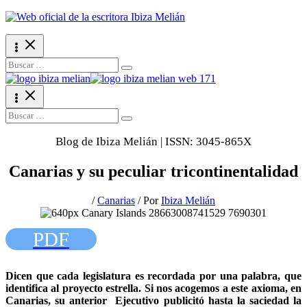
Ir
al
contenido
Search
for:
Search
for:
Blog de Ibiza Melián | ISSN: 3045-865X
Canarias y su peculiar tricontinentalidad
/
Canarias
/ Por
Ibiza Melián
PDF
Dicen que cada legislatura es recordada por una palabra, que
identifica al proyecto estrella. Si nos acogemos a este axioma, en
Canarias, su anterior Ejecutivo publicitó hasta la saciedad la