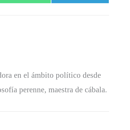
en
en
dora en el ámbito político desde
osofía perenne, maestra de cábala.