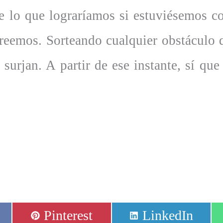
e lo que lograríamos si estuviésemos c
creemos. Sorteando cualquier obstáculo 
 surjan. A partir de ese instante, sí qu
Compartir
Compartir
Pinterest
LinkedIn