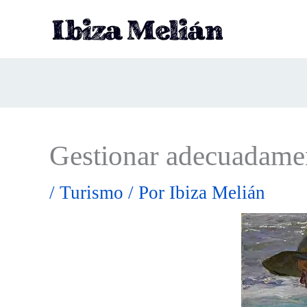
Ir
al
contenido
Gestionar adecuadament
/
Turismo
/ Por
Ibiza Melián