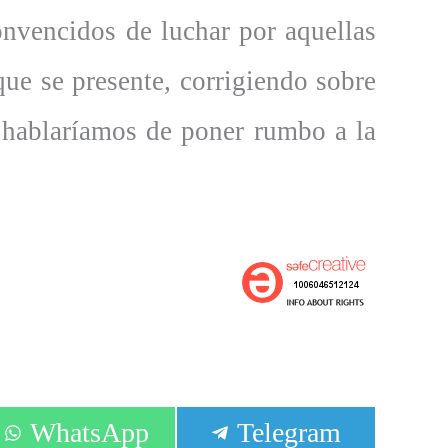
onvencidos de luchar por aquellas
que se presente, corrigiendo sobre
e hablaríamos de poner rumbo a la
Compartir
Compartir
WhatsApp
Telegram