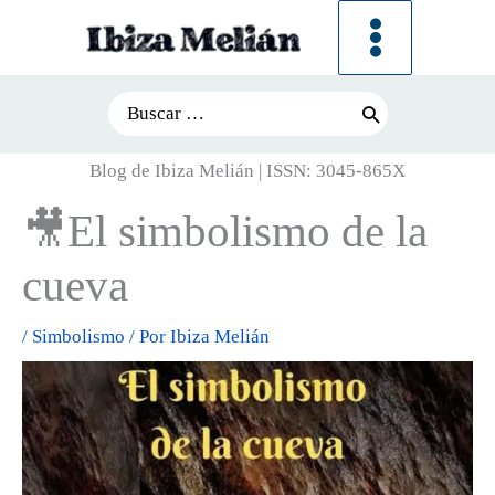
Ir
al
contenido
Search
for:
Blog de Ibiza Melián | ISSN: 3045-865X
🎥El simbolismo de la
cueva
/
Simbolismo
/ Por
Ibiza Melián