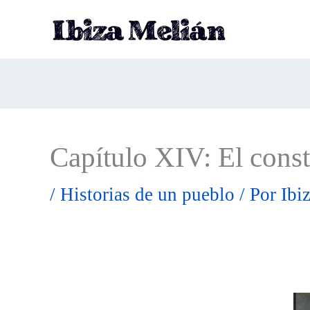
Ir
al
contenido
Capítulo XIV: El cons
/
Historias de un pueblo
/ Por
Ibi