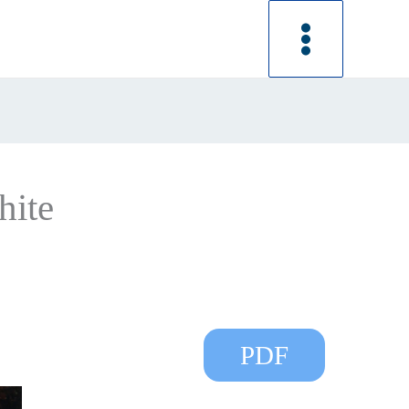
hite
PDF