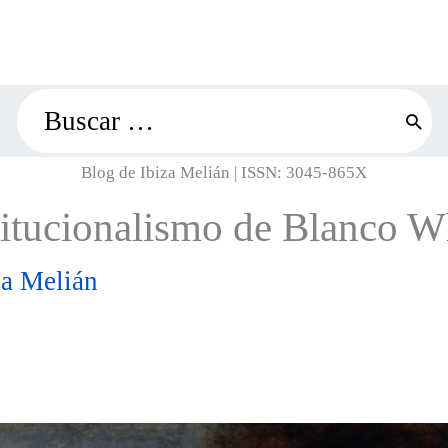
Search
for:
Blog de Ibiza Melián | ISSN: 3045-865X
titucionalismo de Blanco W
za Melián